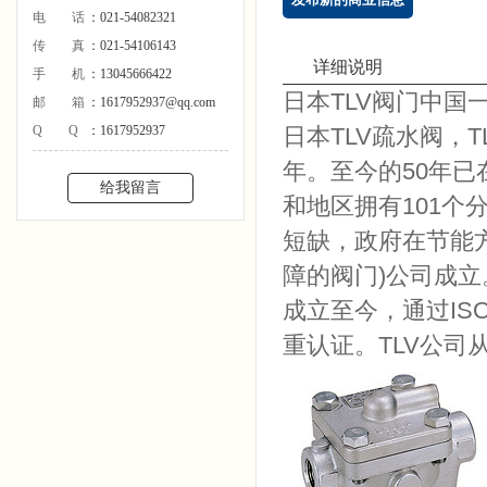
电话
：021-54082321
传真
：021-54106143
详细说明
手机
：13045666422
日本
TLV
阀门中国
邮箱
：1617952937@qq.com
QQ
：1617952937
日本
TLV疏水阀，T
年。至今的
50
年已
给我留言
和地区拥有
101
个
短缺，政府在节能
障的阀门
)
公司成立
成立至今，
通过
IS
重认证。
TLV
公司