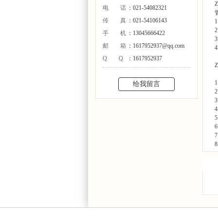
电话
：021-54082321
传真
：021-54106143
手机
：13045666422
邮箱
：1617952937@qq.com
QQ
：1617952937
给我留言