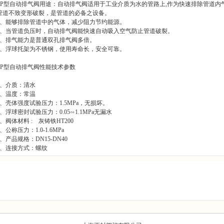
ZP型自动排气阀用途：自动排气阀适用于工业介质为水的管路上,作为快速排除管道
管道不致变形破裂，是管道的必备之设备。
1、能够排除管道中的气体，减少阻力节约能源。
2、当管道负压时，自动排气阀能快速自动吸入空气防止管道破裂。
3、排气能力是普通双孔排气阀多倍。
4、浮球托架为不锈钢，使用寿命长，安全可靠。
ZP型自动排气阀性能技术参数
1、介质：清水
2、温度：常温
3、壳体强度试验压力：1.5MPa，无损坏。
4、浮球密封试验压力：0.05∽1.1MPa无漏水
5、阀体材料 : 灰铸铁HT200
6、公称压力：1.0-1.6MPa
7、产品规格：DN15-DN40
8、连接方式：螺纹
产品展示